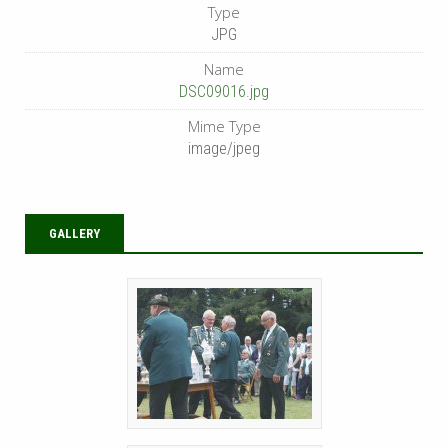
Type
JPG
Name
DSC09016.jpg
Mime Type
image/jpeg
GALLERY