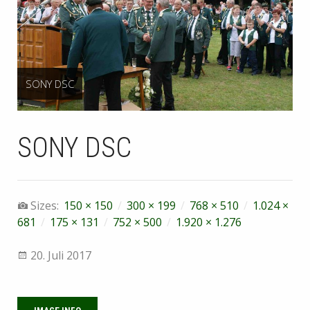
SONY DSC
SONY DSC
Sizes:
150 × 150
/
300 × 199
/
768 × 510
/
1.024 ×
681
/
175 × 131
/
752 × 500
/
1.920 × 1.276
20. Juli 2017