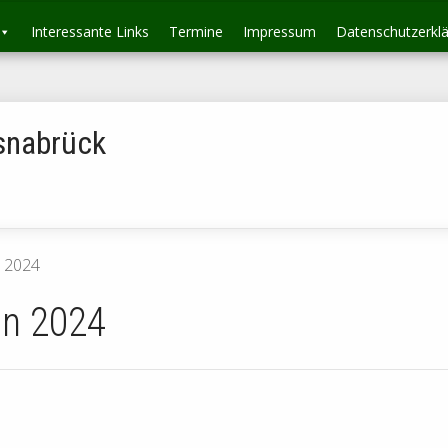
Interessante Links
Termine
Impressum
Datenschutzerkl
snabrück
 2024
n 2024