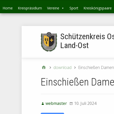
Home
Kreispräsidium
Vereine
Sport
Kreiskönigspaare
Schützenkreis O
Land-Ost
download
Einschießen Damen
Einschießen Dame
webmaster
10. Juli 2024